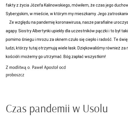
fakty z życia Józefa Kalinowskiego, mówiłem, że czas jego duchow
Syberyjskim, w mieście, w którym my mieszkamy. Jego zatroskanie
Ze względu na pandemię koronawirusa, nasze parafialne uroczysto
agapy. Siostry Albertynki upiekły dla uczestników pączki i to był ta
pomimo śniegu i mrozu za oknem czuło się ciepło i radość. Te święt
ludzi, którzy tutaj otrzymują wiele łask. Dziękowaliśmy również za
kościół i możemy go utrzymać. Bóg zapłać wszystkim!
Z modlitwą o. Paweł Apostoł ocd
proboszcz
Czas pandemii w Usolu