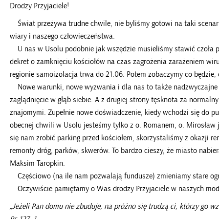
Drodzy Przyjaciele!
Świat przeżywa trudne chwile, nie byliśmy gotowi na taki scenari
wiary i naszego człowieczeństwa.
U nas w Usolu podobnie jak wszędzie musieliśmy stawić czoła pa
dekret o zamknięciu kościołów na czas zagrożenia zarażeniem wir
regionie samoizolacja trwa do 21.06. Potem zobaczymy co będzie, 
Nowe warunki, nowe wyzwania i dla nas to także nadzwyczajne rek
zaglądnięcie w głąb siebie. A z drugiej strony tęsknota za normaln
znajomymi. Zupełnie nowe doświadczenie, kiedy wchodzi się do pu
obecnej chwili w Usolu jesteśmy tylko z o. Romanem, o. Mirosław 
się nam zrobić parking przed kościołem, skorzystaliśmy z okazji 
remonty dróg, parków, skwerów. To bardzo cieszy, że miasto nabier
Maksim Taropkin.
Częściowo (na ile nam pozwalają fundusze) zmieniamy stare ogr
Oczywiście pamiętamy o Was drodzy Przyjaciele w naszych modl
„Jeżeli Pan domu nie zbuduje, na próżno się trudzą ci, którzy go w